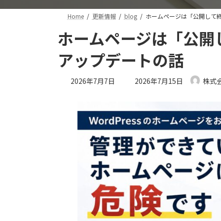
Home
更新情報
blog
ホームページは「公開して終
ホームページは「公開
アップデートの話
最
2026年7月7日
2026年7月15日
株式会
終
更
新
日
時
: