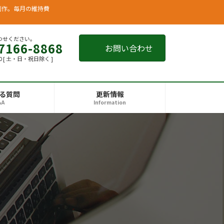
制作。毎月の維持費
わせください。
7166-8868
お問い合わせ
00 [ 土・日・祝日除く ]
る質問
更新情報
&A
Information