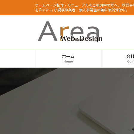
コ
ナ
ホームページ制作・リニューアルをご検討中の方へ。 株式会社
ン
ビ
を抑えたい 小規模事業者・個人事業主の無料相談受付中。
テ
ゲ
ン
ー
ツ
シ
へ
ョ
ス
ン
キ
に
ホーム
会
ッ
移
Home
Com
プ
動