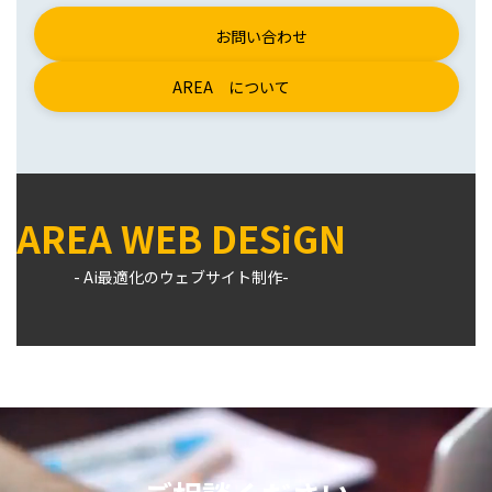
お問い合わせ
AREA について
AREA WEB DESiGN
ア
ア
ア
イ
イ
イ
- Ai最適化のウェブサイト制作-
コ
コ
コ
ン
ン
ン
リ
リ
リ
ン
ン
ン
ク
ク
ク