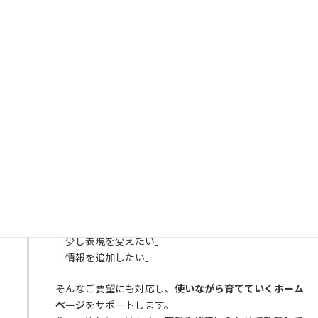
ついたタイミングで気軽にお伝えください。
「ここがしっくりこない」
「もう少し伝わる表現にしたい」
そんな感覚的なご意見でも問題ありません。
一緒に確認
しながら、完成度を高めていきます。
完成・公開
STEP
5
内容が整いましたら、ホームページを公開します。
公開後は、実際の表示や動作を確認しながら、必要に応
じて微調整を行います。
「少し表現を変えたい」
「情報を追加したい」
そんなご要望にも対応し、
使いながら育てていくホーム
ページ
をサポートします。