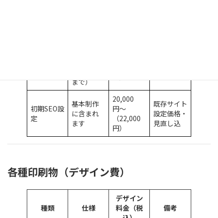
1ページ完
30,000
ランディン
結型（〜8
円〜
フォーム設
グページ
セクショ
（33,000
置込み
ン）
円）
文言・画
5,000円〜
更新代行
像差し替
大幅改修は
（5,500
（月額）
え（月5回
別途
円）
まで）
20,000
基本制作
既存サイト
初期SEO設
円〜
に含まれ
設定価格・
定
（22,000
ます
見直し込
円）
各種印刷物（デザイン費）
デザイン
種類
仕様
料金（税
備考
込）