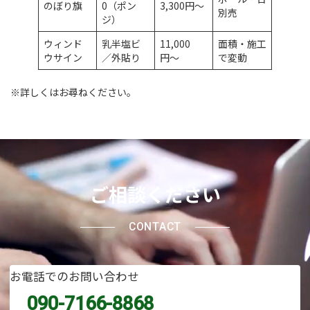
のぼり旗
0（ポン
3,300円〜
別売
ジ）
ウィンド
乳半塩ビ
11,000
面積・施工
ウサイン
／外貼り
円〜
で変動
※詳しくはお尋ねください。
ご相談ください
CONTACT
お電話でのお問い合わせ
090-7166-8868