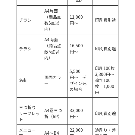
A4片面
（商品点
11,000
チラシ
印刷費別途
数5点以
円〜
内）
A4両面
（商品点
16,500
チラシ
印刷費別途
数5点以
円〜
内）
印刷100枚
5,500
3,300円〜
両面カラ
円〜 デ
名刺
追加100
ー
ザイン込
枚 1,000
の場合
円
三つ折り
A4巻三つ
33,000
リーフレッ
印刷費別途
折（6P）
円〜
ト
メニュー
22,000
追刷り・差
A4〜B4