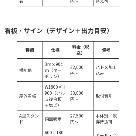
表
円〜
替え可
看板・サイン（デザイン＋出力目安）
料金（税
種類
仕様
備考
込）
3m×90c
22,000
ハトメ加工
横断幕
m（ター
円〜
込み
ポリン）
W1800×H
900（アル
33,000
屋外看板
取付費別
ミ複合板
円〜
＋塩ビ）
A型スタン
27,500
本体別／既
両面表示
ド
円〜
存持込可
600×180
ポール・台